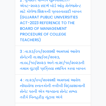
2 : ગુજરાત પબ્લિક યુનિવર્સિટીઝ
એક્ટ-૨૦૨૩ સંદર્ભ બોર્ડ ઓફ મેનેજમેન્ટ
માટે કોલેજ શિક્ષકની પ્રવરતાયાદી બાબત
(GUJARAT PUBLIC UNIVERSITIES
ACT-2023 REFERENCE TO THE
BOARD OF MANAGEMENT
PROCEDURE OF COLLEGE
TEACHERS)
3 : તા.૨૩/૦૫/૨૦૨૨થી અમલમાં આવેલ
સેનેટની તા.૨૪/૦૯/૨૦૨૩,
તા.૦૮/૧૦/૨૦૨૩ અને તા.૨૯/૧૦/૨૦૨૩ની
તમામ ચુંટણી પ્રક્રિયા સ્થગિત કરવા બાબત
4 : તા.૨૩/૦૫/૨૦૨૨થી અમલમાં આવેલ
નોંધાયેલા સ્નાતકોની તબીબી વિદ્યાશાખાની
સેનેટ પરની એક જગ્યાના સેનેટ સભ્ય
તરીકે બિનહરીફ ચૂંટાવા અંગે