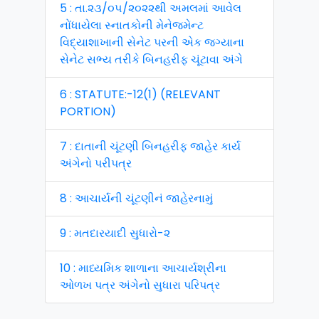
5 : તા.૨૩/૦૫/૨૦૨૨થી અમલમાં આવેલ
નોંધાયેલા સ્નાતકોની મેનેજમેન્ટ
વિદ્યાશાખાની સેનેટ પરની એક જગ્યાના
સેનેટ સભ્ય તરીકે બિનહરીફ ચૂંટાવા અંગે
6 : STATUTE:-12(1) (RELEVANT
PORTION)
7 : દાતાની ચૂંટણી બિનહરીફ જાહેર કાર્ય
અંગેનો પરીપત્ર
8 : આચાર્યની ચૂંટણીનં જાહેરનામું
9 : મતદારયાદી સુધારો-૨
10 : માધ્યમિક શાળાના આચાર્યશ્રીના
ઓળખ પત્ર અંગેનો સુધારા પરિપત્ર